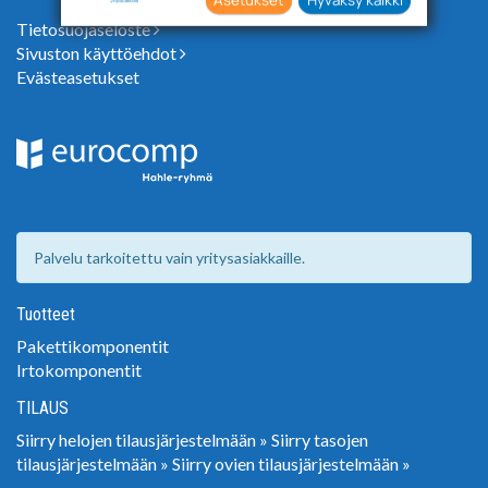
suostumuksesi valikoiden klikkaamalla
Tietosuojaseloste
“Asetukset” painiketta.
Sivuston käyttöehdot
Evästeasetukset
Palvelu tarkoitettu vain yritysasiakkaille.
Tuotteet
Pakettikomponentit
Irtokomponentit
TILAUS
Siirry helojen tilausjärjestelmään »
Siirry tasojen
tilausjärjestelmään »
Siirry ovien tilausjärjestelmään »