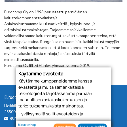
Eurocomp Oy on 1998 perustettu perniöläinen
kalustekomponenttivalmistaja.
Asiakaskuntaamme kuuluvat keittiö-, kylpyhuone- ja
erikoiskalustevalmistajat. Tarjoamme asiakkaillemme
vakiomallistomme kalusterungot sekä irtokomponentteina, että
yksittäispakattuina. Rungoissa on huomioitu kaikki kalustemyyjän
tarpeet sekä mekanismien, että kodinkoneiden suhteen. Teemme
myös asiakaskohtaisia runkoja ja mitoituksia tietyillä
minimitilausmäärillä.
Eurocomp Oy liittyi Hahle-ryhmään vuonna 2019.
Käytämme evästeitä
Käytämme kumppaneidemme kanssa
evästeitä ja muita samankaltaisia
teknologioita tarjotaksemme parhaan
Eurocomp Oy
mahdollisen asiakaskokemuksen ja
tarkoituksenmukaista mainontaa.
Heikkiläntie 32
25500 Perniö
Hyväksymällä sallit evästeiden ja
eurocomp@hahle.com
teknologioiden käytön tietojesi keräämiseen
sekä käyttämiseen. Voit myös antaa
Asetukset
Hyväksy kaikki