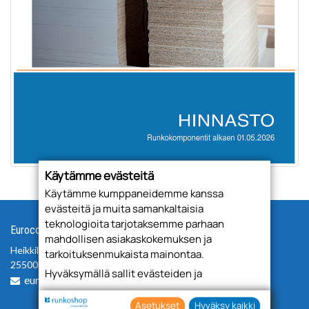
Käytämme evästeitä
Käytämme kumppaneidemme kanssa
evästeitä ja muita samankaltaisia
teknologioita tarjotaksemme parhaan
Eurocomp Oy
mahdollisen asiakaskokemuksen ja
Heikkiläntie 32
tarkoituksenmukaista mainontaa.
25500 Perniö
Hyväksymällä sallit evästeiden ja
eurocomp@hahle.com
teknologioiden käytön tietojesi keräämiseen
sekä käyttämiseen. Voit myös antaa
Asetukset
Hyväksy kaikki