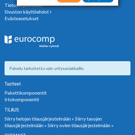
suostumuksesi valikoiden klikkaamalla
Tietosuojaseloste
“Asetukset” painiketta.
Sivuston käyttöehdot
Evästeasetukset
Palvelu tarkoitettu vain yritysasiakkaille.
Tuotteet
Pakettikomponentit
Irtokomponentit
TILAUS
Siirry helojen tilausjärjestelmään »
Siirry tasojen
tilausjärjestelmään »
Siirry ovien tilausjärjestelmään »