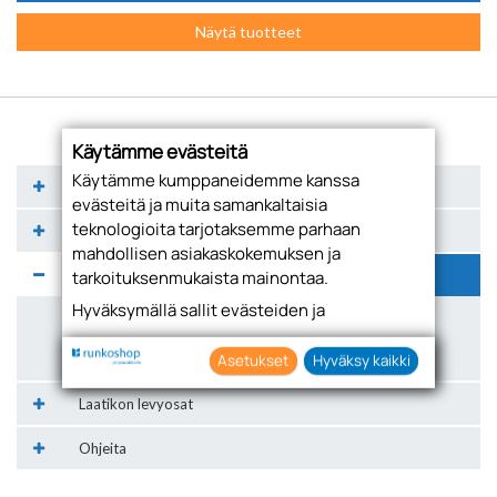
Näytä tuotteet
Käytämme evästeitä
Käytämme kumppaneidemme kanssa
Valkeat irtokomponentit
evästeitä ja muita samankaltaisia
teknologioita tarjotaksemme parhaan
Kosteudenkestävät irtokomponentit
mahdollisen asiakaskokemuksen ja
Taustat ja sidelistat
tarkoituksenmukaista mainontaa.
Hyväksymällä sallit evästeiden ja
Taustalevyt (valkeat)
teknologioiden käytön tietojesi keräämiseen
sekä käyttämiseen. Voit myös antaa
Asetukset
Hyväksy kaikki
Sidelistat (valkeat)
suostumuksesi valikoiden klikkaamalla
Laatikon levyosat
“Asetukset” painiketta.
Ohjeita