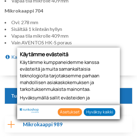
Vapaa tila mikrolle 409 mm
Mikrokaappi 704
Ovi: 278 mm
Sisältää 1 kiinteän hyllyn
Vapaa tila mikrolle 409 mm
Vain AVENTOS HK-S poraus
Käytämme evästeitä
Katso lisätiedot
Käytämme kumppaneidemme kanssa
evästeitä ja muita samankaltaisia
teknologioita tarjotaksemme parhaan
mahdollisen asiakaskokemuksen ja
tarkoituksenmukaista mainontaa.
Tuotteet
Hyväksymällä sallit evästeiden ja
teknologioiden käytön tietojesi keräämiseen
sekä käyttämiseen. Voit myös antaa
Asetukset
Hyväksy kaikki
suostumuksesi valikoiden klikkaamalla
Mikrokaappi 989
“Asetukset” painiketta.