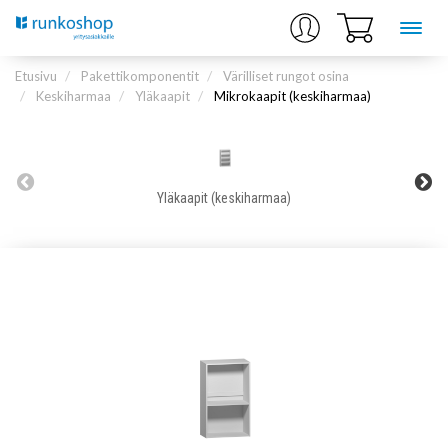
Etusivu
Pakettikomponentit
Värilliset rungot osina
Keskiharmaa
Yläkaapit
Mikrokaapit (keskiharmaa)
Yläkaapit (keskiharmaa)