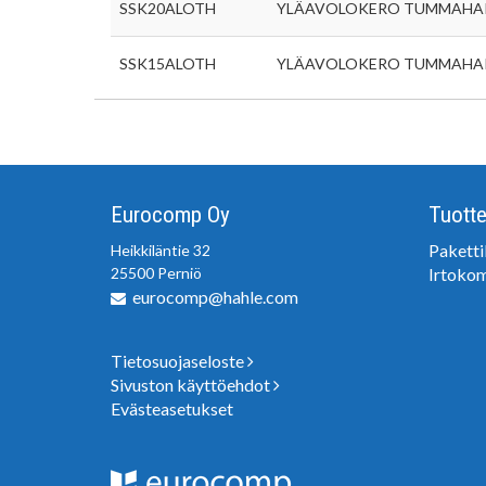
SSK20ALOTH
YLÄAVOLOKERO TUMMAHA
SSK15ALOTH
YLÄAVOLOKERO TUMMAHA
Eurocomp Oy
Tuotte
Pakett
Heikkiläntie 32
25500 Perniö
Irtoko
eurocomp@hahle.com
Tietosuojaseloste
Sivuston käyttöehdot
Evästeasetukset