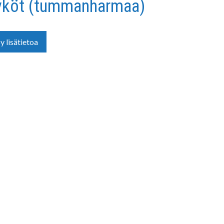
lyköt (tummanharmaa)
y lisätietoa