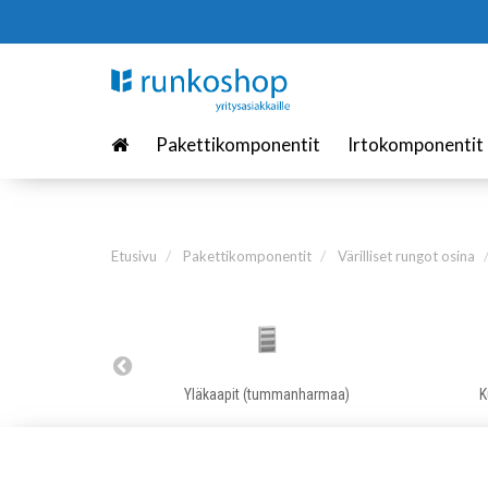
Pakettikomponentit
Irtokomponentit
Etusivu
Pakettikomponentit
Värilliset rungot osina
Yläkaapit (tummanharmaa)
K