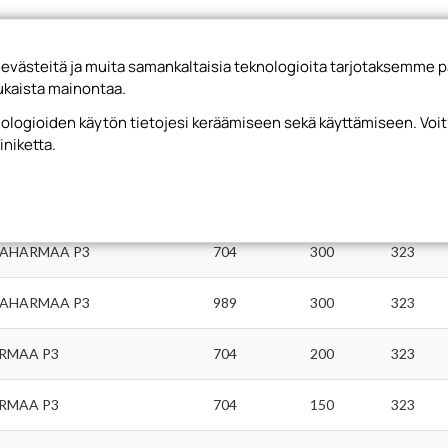
steitä ja muita samankaltaisia teknologioita tarjotaksemme p
kaista mainontaa.
knologioiden käytön tietojesi keräämiseen sekä käyttämiseen. Vo
iniketta.
Korkeus
Leveys
Syvyys
MAHARMAA P3
704
300
323
MAHARMAA P3
989
300
323
RMAA P3
704
200
323
RMAA P3
704
150
323