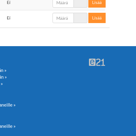
Ei
Lisää
Ei
Lisää
än »
än »
 »
neille »
neille »