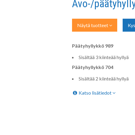
Avo-/päätyhyl
Näytä tuotteet
Kys
Päätyhyllykkö 989
Sisältää 3 kiinteää hyllyä
Päätyhyllykkö 704
Sisältää 2 kiinteää hyllyä
Katso lisätiedot