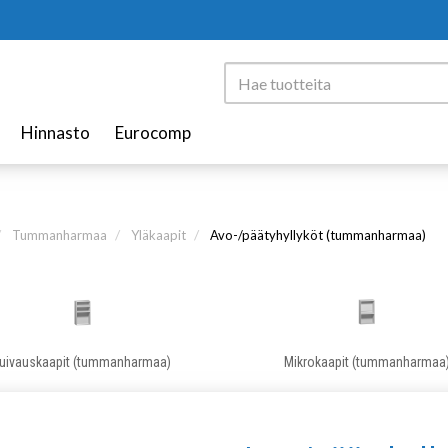
Hinnasto
Eurocomp
Tummanharmaa
Yläkaapit
Avo-/päätyhyllyköt (tummanharmaa)
uivauskaapit (tummanharmaa)
Mikrokaapit (tummanharmaa