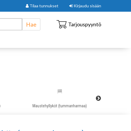
Tilaa tunnukset
Kirjaudu sisään
Hae
Tarjouspyyntö
)
Maustehyllyköt (tummanharmaa)
Avo-/pääty