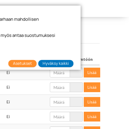
arhaan mahdollisen
it myös antaa suostumuksesi
Varastotuote
Lisää tarjouspyyntöön
Asetukset
Hyväksy kaikki
Ei
Lisää
Ei
Lisää
Ei
Lisää
Ei
Lisää