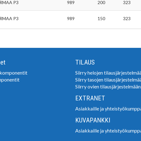
RMAA P3
989
200
323
RMAA P3
989
150
323
et
TILAUS
ikomponentit
Siirry helojen tilausjärjestelmä
mponentit
Siirry tasojen tilausjärjestelmä
Siirry ovien tilausjärjestelmään
EXTRANET
Asiakkaille ja yhteistyökumppa
KUVAPANKKI
Asiakkaille ja yhteistyökumppa