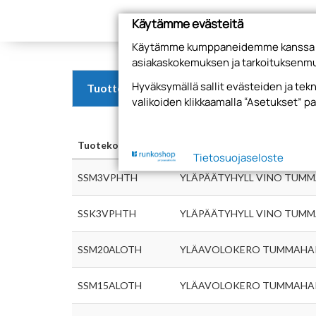
Käytämme evästeitä
Käytämme kumppaneidemme kanssa evä
asiakaskokemuksen ja tarkoituksenmu
Hyväksymällä sallit evästeiden ja te
Tuotteet
valikoiden klikkaamalla “Asetukset” pa
Tuotekoodi
Nimi
Tietosuojaseloste
SSM3VPHTH
YLÄPÄÄTYHYLL VINO TUM
SSK3VPHTH
YLÄPÄÄTYHYLL VINO TUM
SSM20ALOTH
YLÄAVOLOKERO TUMMAHA
SSM15ALOTH
YLÄAVOLOKERO TUMMAHA