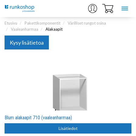
Etusivu
Pakettikomponentit
Värilliset rungot osina
Vaaleanharmaa
Alakaapit
Kysy lisätietoa
Blum alakaapit 710 (vaaleanharmaa)
Lisätiedot