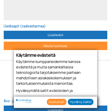
Uunikaapit (vaaleanharmaa)
Lisätiedot
Näytä tuotteet
Käytämme evästeitä
Käytämme kumppaneidemme kanssa
evästeitä ja muita samankaltaisia
teknologioita tarjotaksemme parhaan
mahdollisen asiakaskokemuksen ja
tarkoituksenmukaista mainontaa.
Hyväksymällä sallit evästeiden ja
teknologioiden käytön tietojesi keräämiseen
Avo- ja päätyhyllyköt (vaaleanharmaa)
sekä käyttämiseen. Voit myös antaa
Asetukset
Hyväksy kaikki
suostumuksesi valikoiden klikkaamalla
Lisätiedot