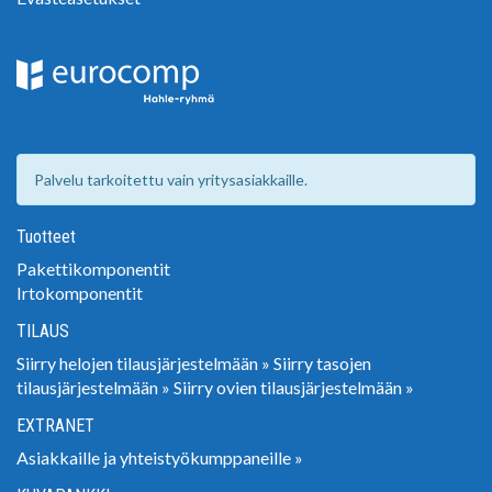
Palvelu tarkoitettu vain yritysasiakkaille.
Tuotteet
Pakettikomponentit
Irtokomponentit
TILAUS
Siirry helojen tilausjärjestelmään »
Siirry tasojen
tilausjärjestelmään »
Siirry ovien tilausjärjestelmään »
EXTRANET
Asiakkaille ja yhteistyökumppaneille »