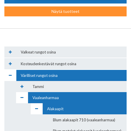
“Asetukset” painiketta.
Näytä tuotteet
Valkeat rungot osina
Kosteudenkestävät rungot osina
Värilliset rungot osina
Tammi
Vaaleanharmaa
Alakaapit
Blum alakaapit 710 (vaaleanharmaa)