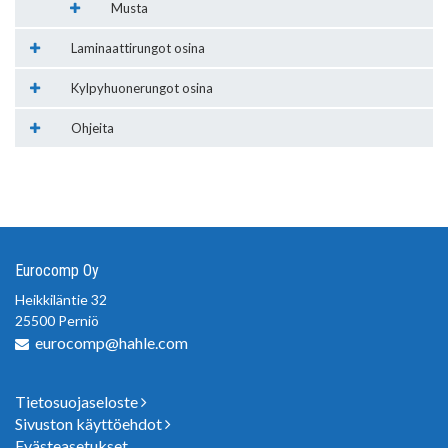
Musta
Laminaattirungot osina
Kylpyhuonerungot osina
Ohjeita
Eurocomp Oy
Heikkiläntie 32
25500 Perniö
eurocomp@hahle.com
Tietosuojaseloste
Sivuston käyttöehdot
Evästeasetukset